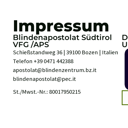
UM INHALT SPRINGEN
ZUR SUCHE SPRINGEN
ZUM HAU
Inhaltsa
Impressum
IMPRESSUM
BLINDENAPOSTOLAT SÜDTIROL
DESIGN 
Blindenapostolat Südtirol
D
VFG /APS
U
Schießstandweg 36 | 39100 Bozen | Italien
Telefon +39 0471 442388
apostolat@blindenzentrum.bz.it
blindenapostolat@pec.it
St./Mwst.-Nr.: 80017950215