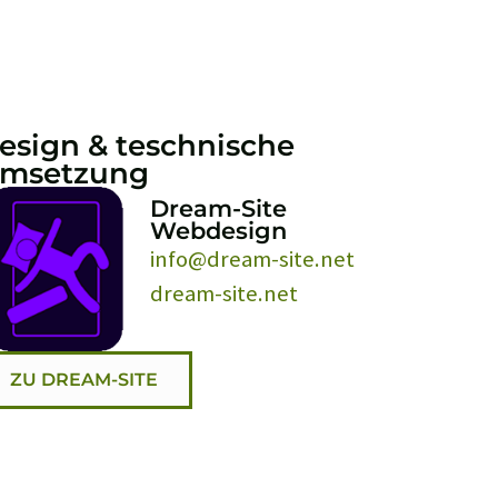
Skip Links
PTMENÜ SPRINGEN
ZUM KALENDER SPRINGEN
ZUR ST
ngabe
& TESCHNISCHE UMSETZUNG
RECHTLICHE HINWEISE
esign & teschnische
msetzung
Dream-Site
Webdesign
info@dream-site.net
dream-site.net
ZU DREAM-SITE