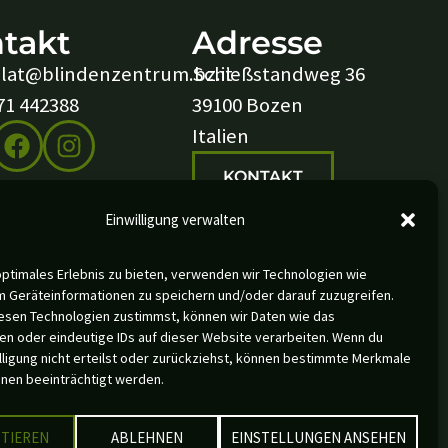
takt
Adresse
lat@blindenzentrum.bz.it
Schießstandweg 36
71 442388
39100 Bozen
Italien
KONTAKT
Einwilligung verwalten
optimales Erlebnis zu bieten, verwenden wir Technologien wie
m Geräteinformationen zu speichern und/oder darauf zuzugreifen.
esen Technologien zustimmst, können wir Daten wie das
en oder eindeutige IDs auf dieser Website verarbeiten. Wenn du
nweis:
lligung nicht erteilst oder zurückziehst, können bestimmte Merkmale
hnungen lediglich in der männlichen oder weiblichen
onen beeinträchtigt werden.
weils andere Geschlecht mit ein.
TIEREN
ABLEHNEN
EINSTELLUNGEN ANSEHEN
m
Datenschutz
Kontakt