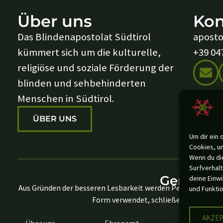
Über uns
Kon
Das Blindenapostolat Südtirol
aposto
kümmert sich um die kulturelle,
+39 04
religiöse und soziale Förderung der
blinden und sehbehinderten
Menschen in Südtirol.
ÜBER UNS
Um dir ein 
Cookies, u
Wenn du di
Surfverhalt
Genderhi
deine Einwi
Aus Gründen der besseren Lesbarkeit werden Personenbezeic
und Funkti
Form verwendet, schließen aber das je
AKZEP
Über uns
Ehrenamt
Impressu